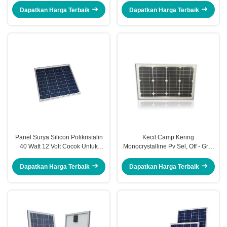
Transportasi
Renang
Dapatkan Harga Terbaik
Dapatkan Harga Terbaik
Panel Surya Silicon Polikristalin
Kecil Camp Kering
40 Watt 12 Volt Cocok Untuk
Monocrystalline Pv Sel, Off - Grid
Kondisi Ekstrim
Pencahayaan 12v 40 Watt Solar
Panel
Dapatkan Harga Terbaik
Dapatkan Harga Terbaik