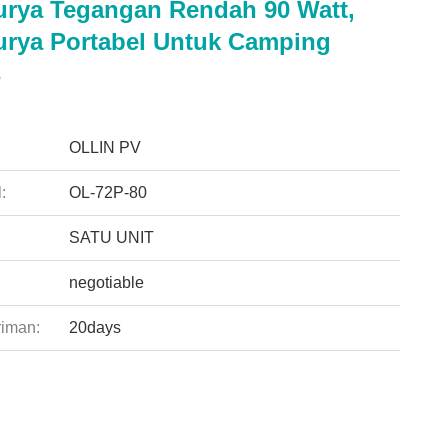
urya Tegangan Rendah 90 Watt,
urya Portabel Untuk Camping
s
:
OLLIN PV
:
OL-72P-80
SATU UNIT
negotiable
riman:
20days