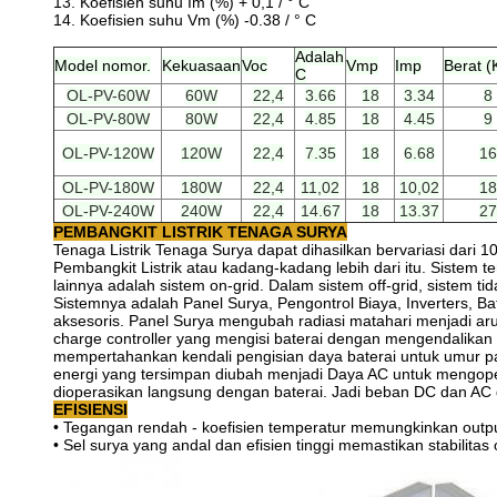
13. Koefisien suhu Im (%) + 0,1 / ° C
14. Koefisien suhu Vm (%) -0.38 / ° C
Adalah
Model nomor.
Kekuasaan
Voc
Vmp
Imp
Berat (
C
OL-PV-60W
60W
22,4
3.66
18
3.34
8
OL-PV-80W
80W
22,4
4.85
18
4.45
9
OL-PV-120W
120W
22,4
7.35
18
6.68
16
OL-PV-180W
180W
22,4
11,02
18
10,02
18
OL-PV-240W
240W
22,4
14.67
18
13.37
27
PEMBANGKIT LISTRIK TENAGA SURYA
Tenaga Listrik Tenaga Surya dapat dihasilkan bervariasi dari 
Pembangkit Listrik atau kadang-kadang lebih dari itu.
Sistem te
lainnya adalah sistem on-grid.
Dalam sistem off-grid, sistem t
Sistemnya adalah Panel Surya, Pengontrol Biaya, Inverters, Ba
aksesoris.
Panel Surya mengubah radiasi matahari menjadi arus 
charge controller yang mengisi baterai dengan mengendalikan 
mempertahankan kendali pengisian daya baterai untuk umur p
energi yang tersimpan diubah menjadi Daya AC untuk mengope
dioperasikan langsung dengan baterai.
Jadi beban DC dan AC d
EFISIENSI
• Tegangan rendah - koefisien temperatur memungkinkan output 
• Sel surya yang andal dan efisien tinggi memastikan stabilitas