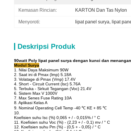
Kemasan Rincian:
KARTON Dan Tas Nylon
Menyoroti:
lipat panel surya
, 
lipat pan
Deskripsi Produk
90watt Poly lipat panel surya dengan kunci dan menanga
Modul Surya
1. Nilai Daya Maksimum 90W
2. Saat ini di Pmax (lmp) 5.18A
3. Volatage di Pmax (Vmp) 17.4V
4. Short - Circuit Current (lsc) 5.76A
5. Terbuka - Sirkuit Tegangan (Voc) 21.4V
6. Sistem Max V 1000V
7. Max Senes Fuse Rating 10A
8. Aplikasi Kelas A
9. Nominal Operating Cell Temp -40 ℃ KE + 85 ℃
10.
Koefisien suhu Isc (%) 0,065 + / - 0,015% / ° C
11. Koefisien suhu Voc (%) - (2,23 + / - 0,1) mv / ° C
12. Koefisien suhu Pm (%) - (0,5 + - 0,05) / ° C