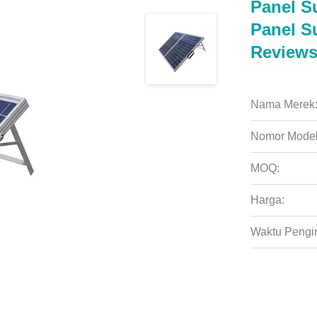
Panel S
Panel S
Review
Nama Merek
Nomor Model
MOQ:
Harga:
Waktu Pengi