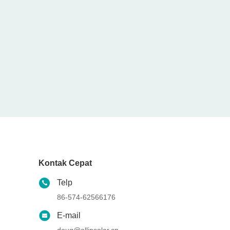
Kontak Cepat
Telp
86-574-62566176
E-mail
doug@ollinsolar.cn