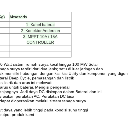
Kg)
Aksesoris
1. Kabel baterai
2. Konektor Anderson
3. MPPT 10A / 15A
CONTROLLER
100 Watt sistem rumah surya kecil hingga 100 MW Solar
naga surya terdiri dari dua jenis;
satu di luar jaringan dan
idak memiliki hubungan dengan kisi-kisi Utility dan komponen yang digu
terai Deep Cycle, pemasangan dan listrik
listrik dan arus ini melewati
arus untuk baterai.
Mengisi pengendali
anjangnya.
Jadi daya DC disimpan dalam Baterai dan ini
rasikan peralatan AC.
Peralatan DC bisa
apat dioperasikan melalui sistem tenaga surya.
daya yang lebih tinggi pada kondisi suhu tinggi
 output produk kami