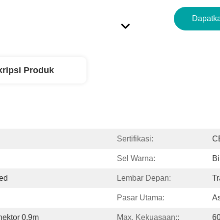
Dapatka
ripsi Produk
Sertifikasi:
C
Sel Warna:
Bi
ed
Lembar Depan:
Tr
Pasar Utama:
As
ektor 0.9m
Max. Kekuasaan::
6