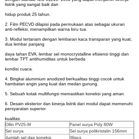
listrik yang sangat baik dan
hidup produk 25 tahun.
2. Film PECVD dilapisi pada permukaan atas sebagai ukuran
anti-refleksi, menampilkan warna biru tua.
3. Modul tertanam dengan lembaran kaca transparan yang kuat,
dua lembar panjang
daya tahan EVA, lembar sel monocrystalline efisiensi tinggi dan
lembar TPT antihumiditas untuk berbeda
kondisi cuaca.
4. Bingkai aluminium anodized berkualitas tinggi cocok untuk
hambatan angin yang kuat dan medan gunung.
5. Sebuah kotak multifungsi memastikan koneksi yang aman.
6. Desain eksterior dan kinerja listrik dari modul dapat memenuhi
persyaratan superior
kualitas.
Ollin PV25-M
Panel surya Poly 80W
Sel surya
Sel surya polikristalin 156mm
Jumlah sel dan koneksi
36pcs