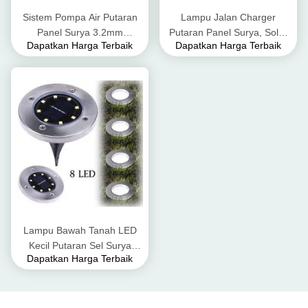
Sistem Pompa Air Putaran
Lampu Jalan Charger
Panel Surya 3.2mm
Putaran Panel Surya, Solar
Dapatkan Harga Terbaik
Dapatkan Harga Terbaik
Ketebalan Rendah Besi
PV Cell TPT Tahan Api
Tempered Glass
Tahan Tinggi
Lampu Bawah Tanah LED
Kecil Putaran Sel Surya
Dapatkan Harga Terbaik
Koloid Lead - Baterai Asam