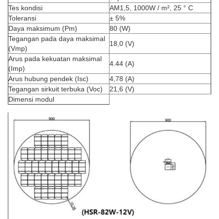
Tes kondisi
AM1,5, 1000W / m², 25 ° C
Toleransi
± 5%
Daya maksimum (Pm)
80 (W)
Tegangan pada daya maksimal
18,0 (V)
(Vmp)
Arus pada kekuatan maksimal
4.44 (A)
(Imp)
Arus hubung pendek (Isc)
4,78 (A)
Tegangan sirkuit terbuka (Voc)
21,6 (V)
Dimensi modul