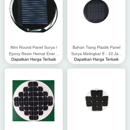
Mini Round Panel Surya /
Bahan Tiang Plastik Panel
Epoxy Resin Hemat Energi
Surya Melingkar 8 - 10 Jam
Dapatkan Harga Terbaik
Dapatkan Harga Terbaik
Panel Surya Dan Ramah
Waktu Pencahayaan
Lingkungan