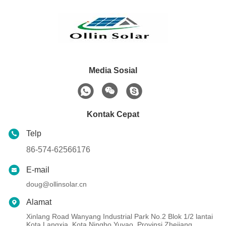
Media Sosial
Kontak Cepat
Telp
86-574-62566176
E-mail
doug@ollinsolar.cn
Alamat
Xinlang Road Wanyang Industrial Park No.2 Blok 1/2 lantai
Kota Langxia, Kota Ningbo Yuyao, Provinsi Zhejiang,