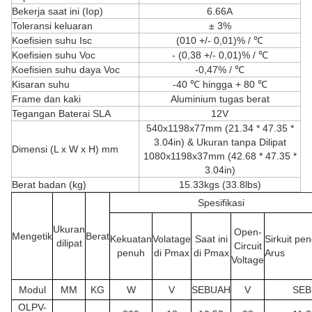
Bekerja saat ini (Iop)
6.66A
Toleransi keluaran
± 3%
Koefisien suhu Isc
(010 +/- 0,01)% / ℃
Koefisien suhu Voc
- (0,38 +/- 0,01)% / ℃
Koefisien suhu daya Voc
-0,47% / ℃
Kisaran suhu
-40 ℃ hingga + 80 ℃
Frame dan kaki
Aluminium tugas berat
Tegangan Baterai SLA
12V
540x1198x77mm (21.34 * 47.35 *
3.04in) & Ukuran tanpa Dilipat
Dimensi (L x W x H) mm
1080x1198x37mm (42.68 * 47.35 *
3.04in)
Berat badan (kg)
15.33kgs (33.8lbs)
Spesifikasi
Ukuran
Open-
Mengetik
Berat
Kekuatan
Volatage
Saat ini
Sirkuit pe
dilipat
Circuit
penuh
di Pmax
di Pmax
Arus
Voltage
Modul
MM
KG
W
V
SEBUAH
V
SEB
OLPV-