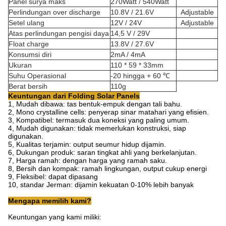
Panel surya maks
270Watt / 540Watt
Perlindungan over discharge
10.8V / 21.6V
Adjustable
Setel ulang
12V / 24V
Adjustable
Atas perlindungan pengisi daya
14,5 V / 29V
Float charge
13.8V / 27.6V
Konsumsi diri
2mA / 4mA
Ukuran
110 * 59 * 33mm
Suhu Operasional
-20 hingga + 60 ℃
Berat bersih
110g
Keuntungan dari Folding Solar Panels
1, Mudah dibawa: tas bentuk-empuk dengan tali bahu.
2, Mono crystalline cells: penyerap sinar matahari yang efisien.
3, Kompatibel: termasuk dua koneksi yang paling umum.
4, Mudah digunakan: tidak memerlukan konstruksi, siap
digunakan.
5, Kualitas terjamin: output seumur hidup dijamin.
6, Dukungan produk: saran tingkat ahli yang berkelanjutan.
7, Harga ramah: dengan harga yang ramah saku.
8, Bersih dan kompak: ramah lingkungan, output cukup energi
9, Fleksibel: dapat dipasang
10, standar Jerman: dijamin kekuatan 0-10% lebih banyak
Mengapa memilih kami?
Keuntungan yang kami miliki: