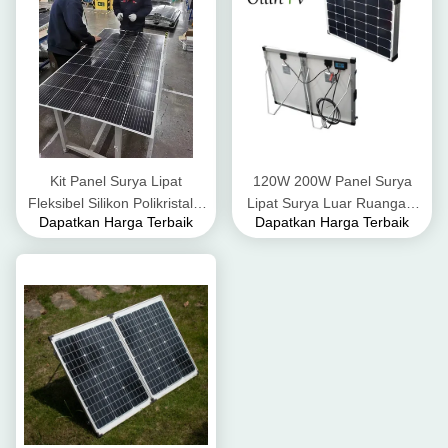
Kit Panel Surya Lipat
120W 200W Panel Surya
Fleksibel Silikon Polikristalin
Lipat Surya Luar Ruangan,
Dapatkan Harga Terbaik
Dapatkan Harga Terbaik
100W 200W 300W
Panel Surya Lipat Portabel
Untuk Berkemah