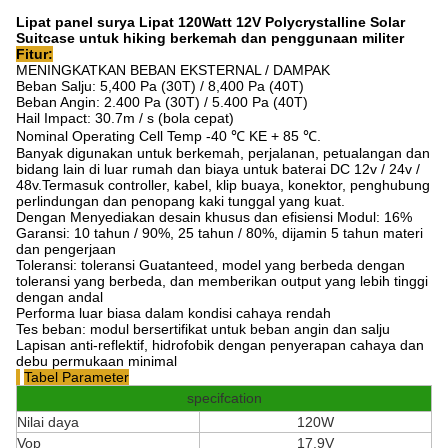
Lipat panel surya Lipat 120Watt 12V Polycrystalline Solar
Suitcase untuk hiking berkemah dan penggunaan militer
Fitur:
MENINGKATKAN BEBAN EKSTERNAL / DAMPAK
Beban Salju: 5,400 Pa (30T) / 8,400 Pa (40T)
Beban Angin: 2.400 Pa (30T) / 5.400 Pa (40T)
Hail Impact: 30.7m / s (bola cepat)
Nominal Operating Cell Temp -40 ℃ KE + 85 ℃.
Banyak digunakan untuk berkemah, perjalanan, petualangan dan
bidang lain di luar rumah dan biaya untuk baterai DC 12v / 24v /
48v.Termasuk controller, kabel, klip buaya, konektor, penghubung
perlindungan dan penopang kaki tunggal yang kuat.
Dengan Menyediakan desain khusus dan efisiensi Modul: 16%
Garansi: 10 tahun / 90%, 25 tahun / 80%, dijamin 5 tahun materi
dan pengerjaan
Toleransi: toleransi Guatanteed, model yang berbeda dengan
toleransi yang berbeda, dan memberikan output yang lebih tinggi
dengan andal
Performa luar biasa dalam kondisi cahaya rendah
Tes beban: modul bersertifikat untuk beban angin dan salju
Lapisan anti-reflektif, hidrofobik dengan penyerapan cahaya dan
debu permukaan minimal
Tabel Parameter
specifcation
Nilai daya
120W
Vop
17.9V