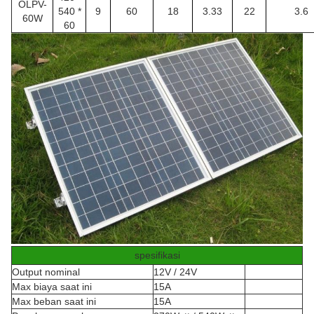
OLPV-
540 *
9
60
18
3.33
22
3.6
60W
60
spesifikasi
Output nominal
12V / 24V
Max biaya saat ini
15A
Max beban saat ini
15A