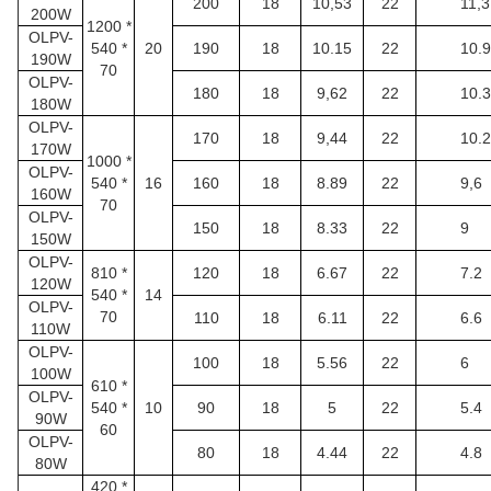
200
18
10,53
22
11,3
200W
1200 *
OLPV-
540 *
20
190
18
10.15
22
10.
190W
70
OLPV-
180
18
9,62
22
10.
180W
OLPV-
170
18
9,44
22
10.2
170W
1000 *
OLPV-
540 *
16
160
18
8.89
22
9,6
160W
70
OLPV-
150
18
8.33
22
9
150W
OLPV-
810 *
120
18
6.67
22
7.2
120W
540 *
14
OLPV-
70
110
18
6.11
22
6.6
110W
OLPV-
100
18
5.56
22
6
100W
610 *
OLPV-
540 *
10
90
18
5
22
5.4
90W
60
OLPV-
80
18
4.44
22
4.8
80W
420 *