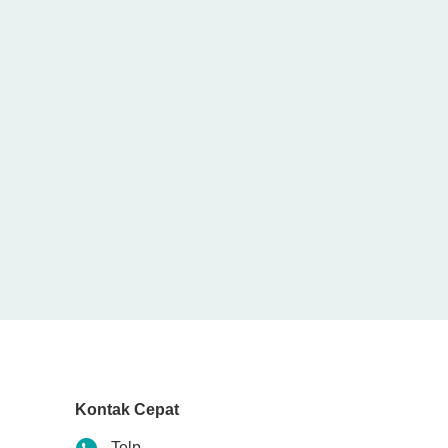
Kontak Cepat
Telp
86-574-62566176