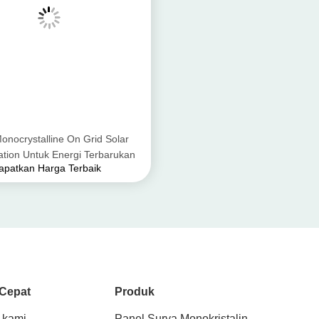
nocrystalline On Grid Solar
ation Untuk Energi Terbarukan
apatkan Harga Terbaik
 Cepat
Produk
 kami
Panel Surya Monokristalin
Panel Surya Hitam Penuh