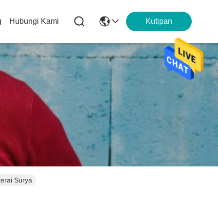
g
Hubungi Kami
Kutipan
erai Surya