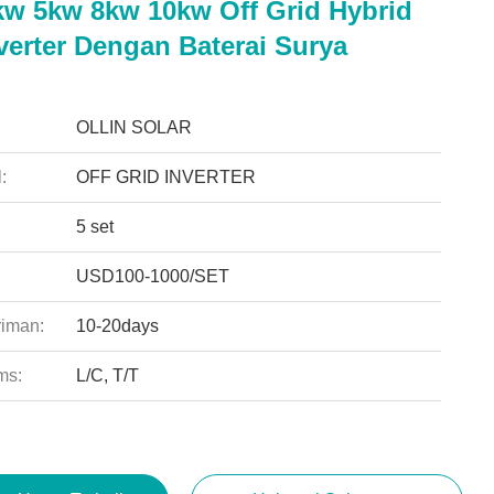
kw 5kw 8kw 10kw Off Grid Hybrid
verter Dengan Baterai Surya
:
OLLIN SOLAR
:
OFF GRID INVERTER
5 set
USD100-1000/SET
riman:
10-20days
ms:
L/C, T/T